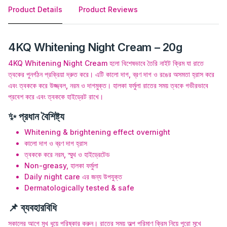
Product Details
Product Reviews
4KQ Whitening Night Cream – 20g
4KQ Whitening Night Cream হলো বিশেষভাবে তৈরি নাইট ক্রিম যা রাতে
ত্বকের পুনর্গঠন প্রক্রিয়া দ্রুত করে। এটি কালো দাগ, ব্রণ দাগ ও রঙের অসমতা হ্রাস করে
এবং ত্বককে করে উজ্জ্বল, নরম ও দাগমুক্ত। হালকা ফর্মুলা রাতের সময় ত্বকে গভীরভাবে
প্রবেশ করে এবং ত্বককে হাইড্রেট রাখে।
✨ প্রধান বৈশিষ্ট্য
Whitening & brightening effect overnight
কালো দাগ ও ব্রণ দাগ হ্রাস
ত্বককে করে নরম, স্মুথ ও হাইড্রেটেড
Non-greasy, হালকা ফর্মুলা
Daily night care এর জন্য উপযুক্ত
Dermatologically tested & safe
📌 ব্যবহারবিধি
সকালের আগে মুখ ধুয়ে পরিষ্কার করুন। রাতের সময় অল্প পরিমাণ ক্রিম নিয়ে পুরো মুখে