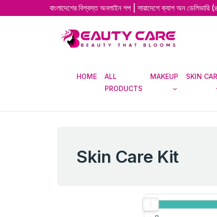
াগতম | বাংলাদেশের বিশ্বস্ত অনলাইন শপ | সারাদেশে ক্যাশ অন ডেলিভারি (৪৮–৭২ ঘণ্ট
HOME
ALL
MAKEUP
SKIN CA
PRODUCTS
Skin Care Kit