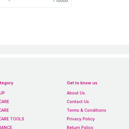
-
৳
10000
ategory
Get to know us
UP
About Us
CARE
Contact Us
CARE
Terms & Conditions
 CARE TOOLS
Privacy Policy
RANCE
Return Policy