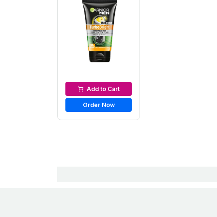
Men’s Face Wash
Add to Cart
Order Now