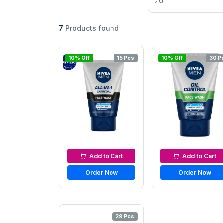
৳
0
7
Products found
10% Off
15 Pcs
10% Off
30 P
Men’s Face Wash
Men’s Face Wash
Add to Cart
Add to Cart
Order Now
Order Now
29 Pcs