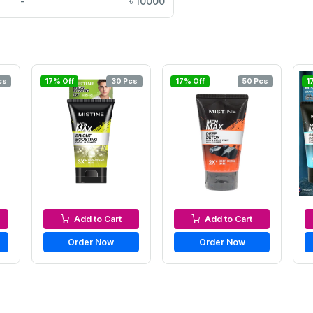
-
৳
10000
cs
17% Off
30 Pcs
17% Off
50 Pcs
1
Men’s Face Wash
Men’s Face Wash
Add to Cart
Add to Cart
Order Now
Order Now