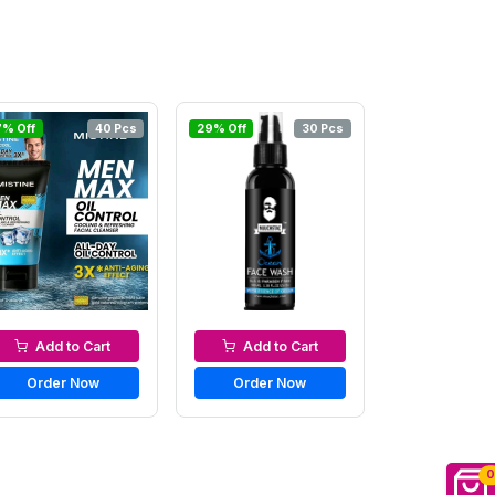
7% Off
40 Pcs
29% Off
30 Pcs
Men’s Face Wash
Men’s Face Wash
Add to Cart
Add to Cart
Order Now
Order Now
0