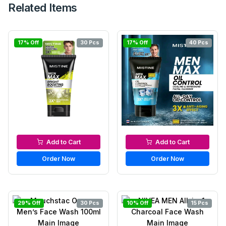
Related Items
17% Off
30 Pcs
17% Off
40 Pcs
Men’s Face Wash
Men’s Face Wash
Add to Cart
Add to Cart
Order Now
Order Now
29% Off
30 Pcs
10% Off
15 Pcs