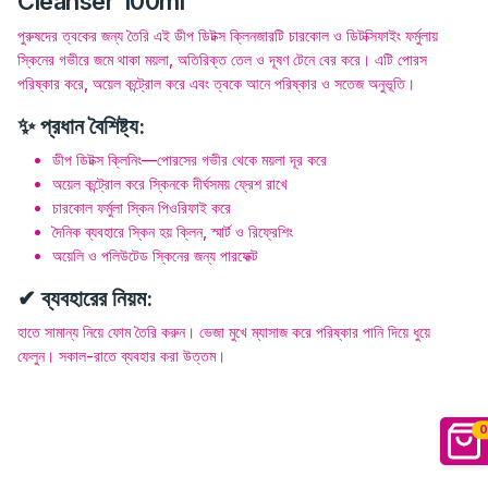
Cleanser 100ml
পুরুষদের ত্বকের জন্য তৈরি এই ডীপ ডিটক্স ক্লিনজারটি চারকোল ও ডিটক্সিফাইং ফর্মুলায়
স্কিনের গভীরে জমে থাকা ময়লা, অতিরিক্ত তেল ও দূষণ টেনে বের করে। এটি পোরস
পরিষ্কার করে, অয়েল কন্ট্রোল করে এবং ত্বকে আনে পরিষ্কার ও সতেজ অনুভূতি।
✨ প্রধান বৈশিষ্ট্য:
ডীপ ডিটক্স ক্লিনিং—পোরসের গভীর থেকে ময়লা দূর করে
অয়েল কন্ট্রোল করে স্কিনকে দীর্ঘসময় ফ্রেশ রাখে
চারকোল ফর্মুলা স্কিন পিওরিফাই করে
দৈনিক ব্যবহারে স্কিন হয় ক্লিন, স্মার্ট ও রিফ্রেশিং
অয়েলি ও পলিউটেড স্কিনের জন্য পারফেক্ট
✔ ব্যবহারের নিয়ম:
হাতে সামান্য নিয়ে ফোম তৈরি করুন। ভেজা মুখে ম্যাসাজ করে পরিষ্কার পানি দিয়ে ধুয়ে
ফেলুন। সকাল-রাতে ব্যবহার করা উত্তম।
0