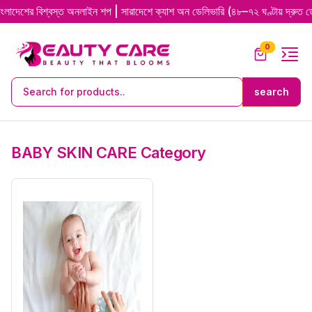
বিশ্বস্ত অনলাইন শপ | সারাদেশে ক্যাশ অন ডেলিভারি (৪৮–৭২ ঘণ্টায় দ্রুত ডেলিভারি)
0
BABY SKIN CARE Category