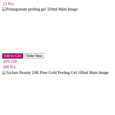
23 Pcs
Peeling Gel
Add to Cart
Order Now
36% Off
200 Pcs