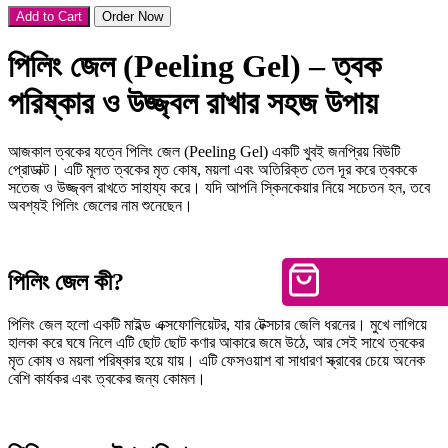
Peeling Gel
Add to Cart
Order Now
পিলিং জেল (Peeling Gel) – ত্বক
পরিষ্কার ও উজ্জ্বল রাখার সহজ উপায়
আজকাল ত্বকের যত্নে পিলিং জেল (Peeling Gel) একটি খুবই জনপ্রিয় বিউটি
প্রোডাক্ট। এটি মূলত ত্বকের মৃত কোষ, ময়লা এবং অতিরিক্ত তেল দূর করে ত্বককে
সতেজ ও উজ্জ্বল রাখতে সাহায্য করে। যদি আপনি স্কিনকেয়ার নিয়ে সচেতন হন, তবে
অবশ্যই পিলিং জেলের নাম শুনেছেন।
পিলিং জেল কী?
0
unread messages
পিলিং জেল হলো একটি মাইল্ড এক্সফোলিয়েটর, যার টেক্সচার জেলি ধরনের। মুখে লাগিয়ে
হালকা করে ঘষে নিলে এটি ছোট ছোট কণার আকারে জমে উঠে, আর সেই সাথে ত্বকের
মৃত কোষ ও ময়লা পরিষ্কার হয়ে যায়। এটি ফেসওয়াশ বা সাধারণ স্ক্রাবের চেয়ে অনেক
বেশি কার্যকর এবং ত্বকের জন্য কোমল।