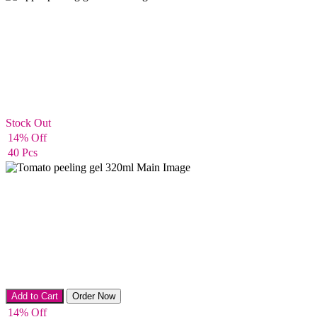
Stock Out
Peeling Gel
14% Off
40 Pcs
Peeling Gel
Add to Cart
Order Now
14% Off