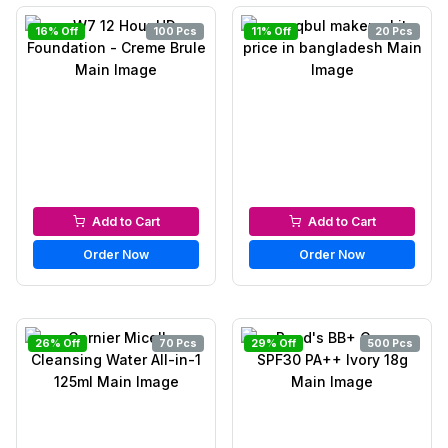
16% Off
100 Pcs
11% Off
20 Pcs
Foundation
Makeup-Box
Add to Cart
Add to Cart
Order Now
Order Now
26% Off
70 Pcs
29% Off
500 Pcs