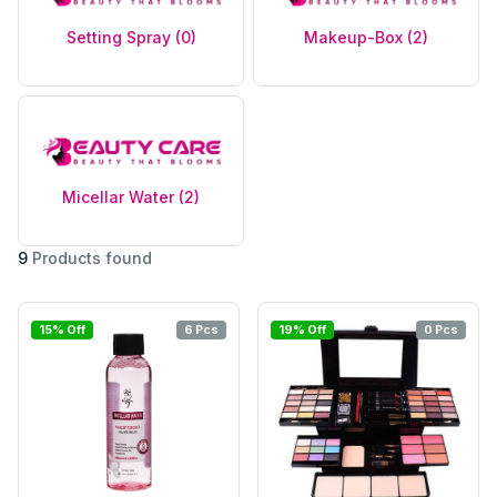
Setting Spray (0)
Makeup-Box (2)
Micellar Water (2)
9
Products found
15% Off
6 Pcs
19% Off
0 Pcs