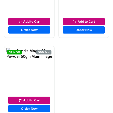
Micellar Water
BB & CC Cream
Add to Cart
Add to Cart
Order Now
Order Now
34% Off
500 Pcs
Loose Powder
Add to Cart
Order Now