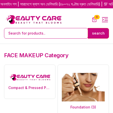
 | সারাদেশে ক্যাশ অন ডেলিভারি (৪৮–৭২ ঘণ্টায় দ্রুত ডেলিভারি) | 💯 অরিজিনাল প্র
unread me
0
FACE MAKEUP Category
Compact & Pressed Powder (0)
Foundation (3)