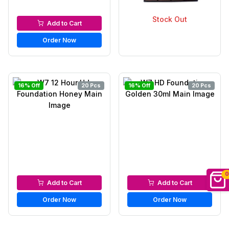
Stock Out
Micellar Water
Makeup-Box
Add to Cart
Order Now
16% Off
20 Pcs
16% Off
20 Pcs
0
Foundation
Foundation
Add to Cart
Add to Cart
Order Now
Order Now