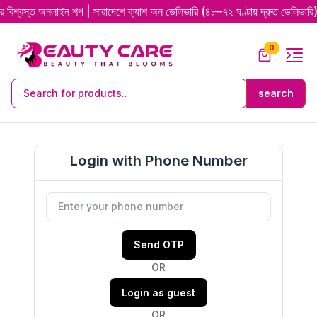
ত অনলাইন শপ | সারাদেশে ক্যাশ অন ডেলিভারি (৪৮–৭২ ঘণ্টায় দ্রুত ডেলিভারি) | 💯 অ
0
Login with Phone Number
Send OTP
OR
Login as guest
OR