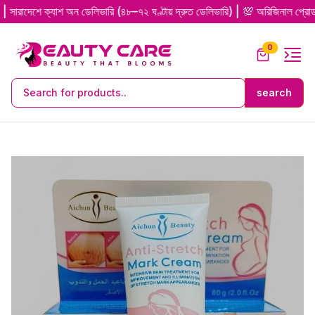
 ক্যাশ অন ডেলিভারি (৪৮–৭২ ঘণ্টায় দ্রুত ডেলিভারি) | 💯 অরিজিনাল প্রোডাক্ট গ্যা
unread me
0