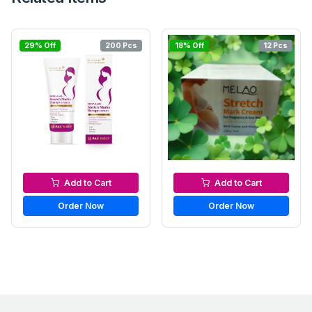
29% Off
200 Pcs
18% Off
12 Pcs
Anti-Stretch Mark Creams
Anti-Stretch Mark Creams
Add to Cart
Add to Cart
Order Now
Order Now