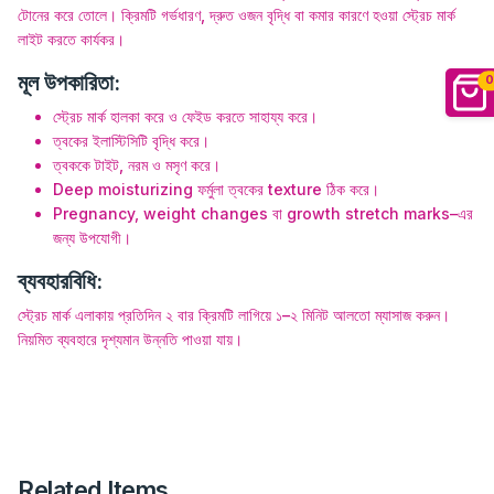
টোনের করে তোলে। ক্রিমটি গর্ভধারণ, দ্রুত ওজন বৃদ্ধি বা কমার কারণে হওয়া স্ট্রেচ মার্ক
লাইট করতে কার্যকর।
মূল উপকারিতা:
0
স্ট্রেচ মার্ক হালকা করে ও ফেইড করতে সাহায্য করে।
ত্বকের ইলাস্টিসিটি বৃদ্ধি করে।
ত্বককে টাইট, নরম ও মসৃণ করে।
Deep moisturizing ফর্মুলা ত্বকের texture ঠিক করে।
Pregnancy, weight changes বা growth stretch marks–এর
জন্য উপযোগী।
ব্যবহারবিধি:
স্ট্রেচ মার্ক এলাকায় প্রতিদিন ২ বার ক্রিমটি লাগিয়ে ১–২ মিনিট আলতো ম্যাসাজ করুন।
নিয়মিত ব্যবহারে দৃশ্যমান উন্নতি পাওয়া যায়।
Related Items