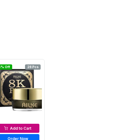
4% Off
28 Pcs
Night Cream
Add to Cart
Order Now