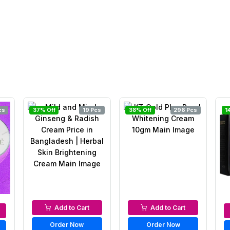
cs
37% Off
19 Pcs
38% Off
296 Pcs
1
Night Cream
Night Cream
Add to Cart
Add to Cart
Order Now
Order Now