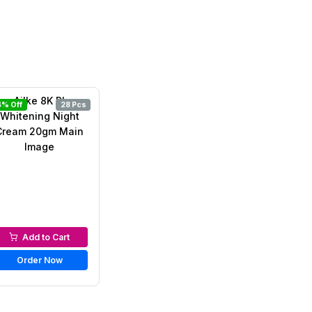
4% Off
28 Pcs
Night Cream
Add to Cart
Order Now