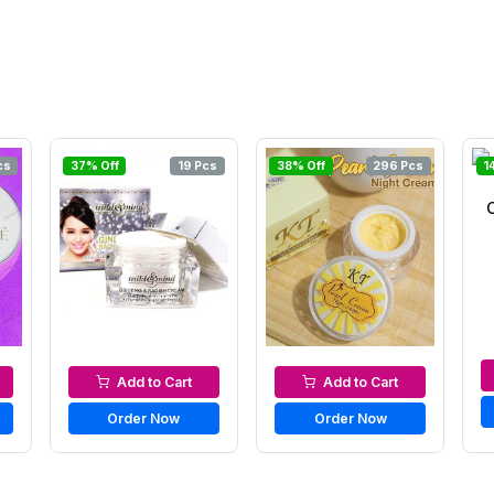
cs
37% Off
19 Pcs
38% Off
296 Pcs
1
Night Cream
Night Cream
Add to Cart
Add to Cart
Order Now
Order Now