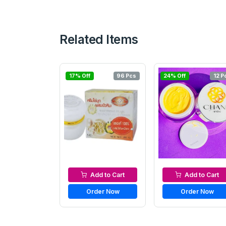
Related Items
17% Off
96 Pcs
24% Off
12 P
Night Cream
Night Cream
Add to Cart
Add to Cart
Order Now
Order Now