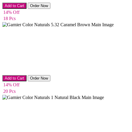
Facewash & Cleanser
Add to Cart
Order Now
14% Off
18 Pcs
Hair Color
Add to Cart
Order Now
14% Off
20 Pcs