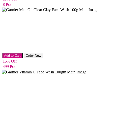
8 Pcs
Facewash & Cleanser
Add to Cart
Order Now
15% Off
499 Pcs