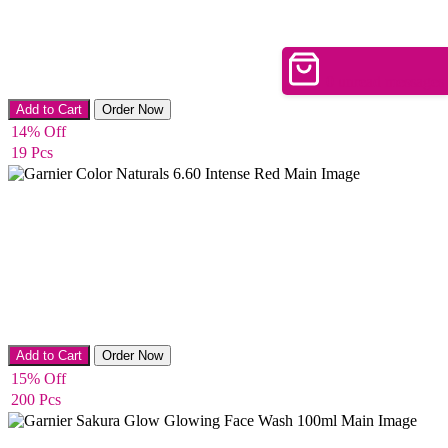
0
unread messages
Hair Color
Add to Cart
Order Now
14% Off
19 Pcs
Hair Color
Add to Cart
Order Now
15% Off
200 Pcs