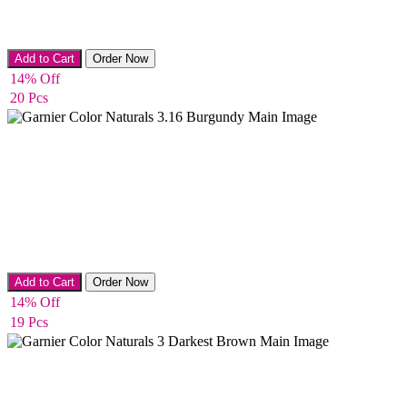
Hair Color
Add to Cart
Order Now
14% Off
20 Pcs
Hair Color
Add to Cart
Order Now
14% Off
19 Pcs