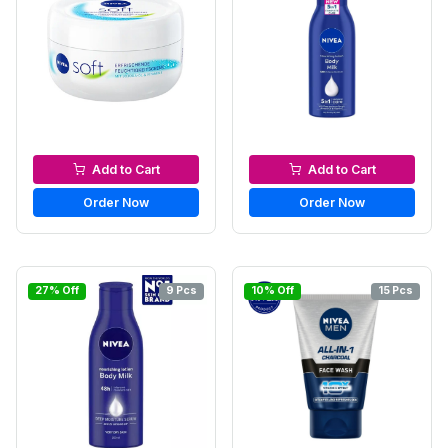
Moisturizers & Cream
Body lotion
Add to Cart
Add to Cart
Order Now
Order Now
27% Off
9 Pcs
10% Off
15 Pcs