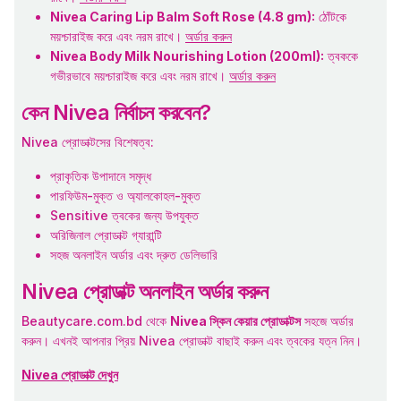
Nivea Caring Lip Balm Soft Rose (4.8 gm):
ঠোঁটকে
ময়শ্চারাইজ করে এবং নরম রাখে।
অর্ডার করুন
Nivea Body Milk Nourishing Lotion (200ml):
ত্বককে
গভীরভাবে ময়শ্চারাইজ করে এবং নরম রাখে।
অর্ডার করুন
কেন Nivea নির্বাচন করবেন?
Nivea প্রোডাক্টসের বিশেষত্ব:
প্রাকৃতিক উপাদানে সমৃদ্ধ
পারফিউম-মুক্ত ও অ্যালকোহল-মুক্ত
Sensitive ত্বকের জন্য উপযুক্ত
অরিজিনাল প্রোডাক্ট গ্যারান্টি
সহজ অনলাইন অর্ডার এবং দ্রুত ডেলিভারি
Nivea প্রোডাক্ট অনলাইন অর্ডার করুন
Beautycare.com.bd থেকে
Nivea স্কিন কেয়ার প্রোডাক্টস
সহজে অর্ডার
করুন। এখনই আপনার প্রিয় Nivea প্রোডাক্ট বাছাই করুন এবং ত্বকের যত্ন নিন।
Nivea প্রোডাক্ট দেখুন