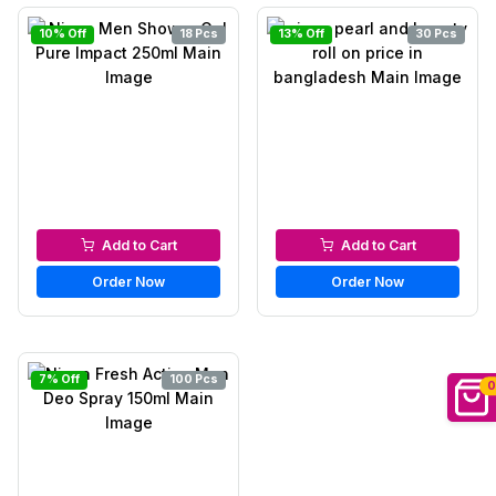
10% Off
18 Pcs
13% Off
30 Pcs
Men’s Body Care
Roll on
Add to Cart
Add to Cart
Order Now
Order Now
7% Off
100 Pcs
0