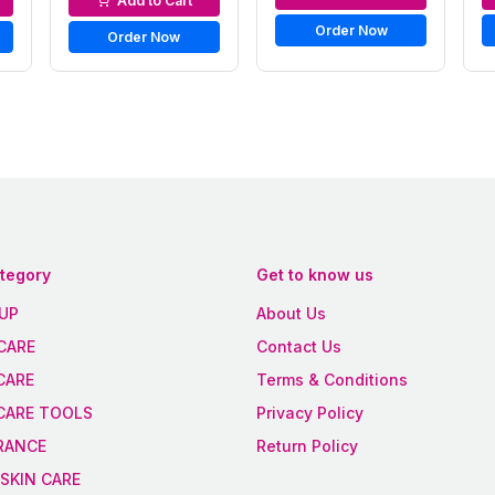
Add to Cart
Order Now
Order Now
ategory
Get to know us
UP
About Us
CARE
Contact Us
CARE
Terms & Conditions
 CARE TOOLS
Privacy Policy
RANCE
Return Policy
SKIN CARE