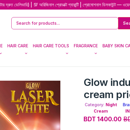
লিভারি) | 💯 অরিজিনাল প্রোডাক্ট গ্যারান্টি | প্রোমোশনাল ডিসকাউন্ট — ওয়েব-এক্স
RE
HAIR CARE
HAIR CARE TOOLS
FRAGRANCE
BABY SKIN C
Glow indu
cream pri
Category:
Night
Bra
Cream
I
BDT 1400.00
BD