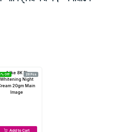
4% Off
28 Pcs
Night Cream
Add to Cart