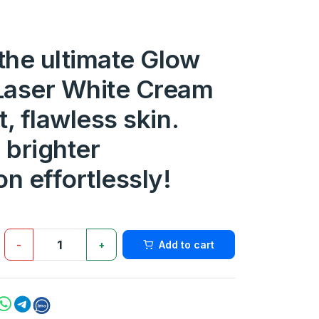
the ultimate Glow
Laser White Cream
t, flawless skin.
 brighter
n effortlessly!
-
+
Add to cart