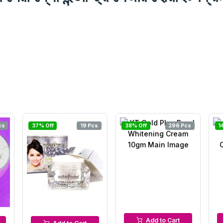
cs
37% Off
19 Pcs
38% Off
296 Pcs
1
Night Cream
Night Cream
Add to Cart