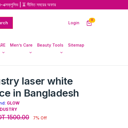
ক্লুসিভ | ⏳ সীমিত সময়ের অফার
unread messages
0
Login
ARE
Men’s Care
Beauty Tools
Sitemap
stry laser white
ce in Bangladesh
nd:
GLOW
NDUSTRY
T 1500.00
7% Off