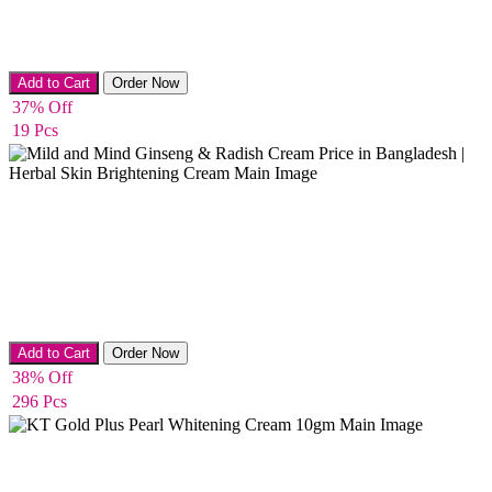
Night Cream
Add to Cart
Order Now
37% Off
19 Pcs
Night Cream
Add to Cart
Order Now
38% Off
296 Pcs