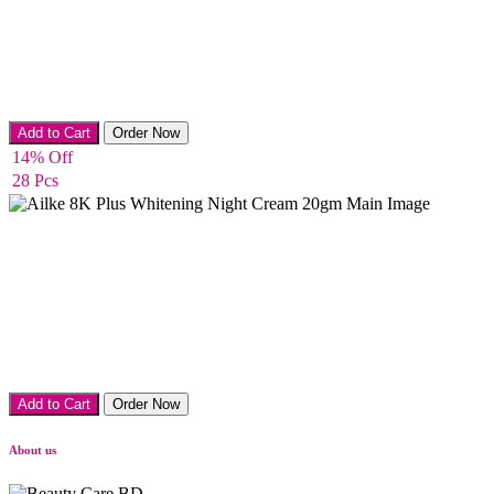
Night Cream
Add to Cart
Order Now
14% Off
28 Pcs
Night Cream
Add to Cart
Order Now
About us