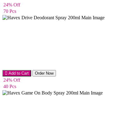
24% Off
70 Pcs
Men’s Perfume
Add to Cart
Order Now
24% Off
40 Pcs