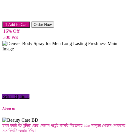
Men’s Perfume
Add to Cart
Order Now
16% Off
300 Pcs
Select Options
Men’s Perfume
About us
ঢাকা ফার্মগেট ইন্দিরা রোড সেজান পয়েন্ট মার্কেট নিচতলায় ১১০ নাম্বার শোরুম শোরুমের
নাম বিউটি কেয়ার বিডি।