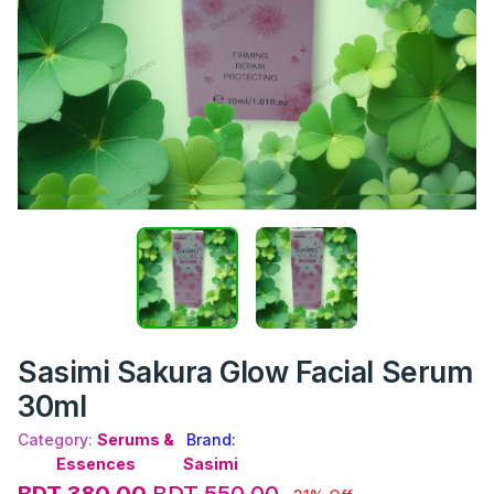
Sasimi Sakura Glow Facial Serum
30ml
Category:
Serums &
Brand:
Essences
Sasimi
BDT 380.00
BDT 550.00