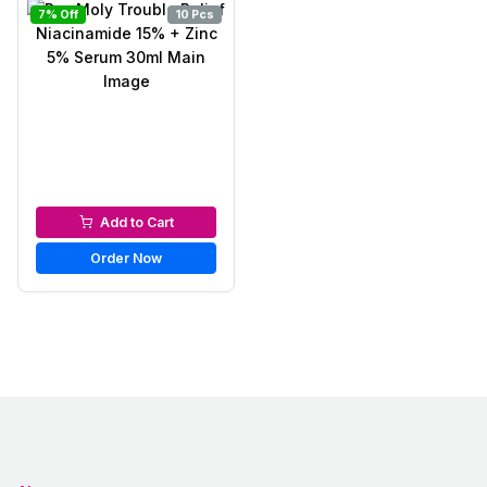
7% Off
10 Pcs
Serums & Essences
Add to Cart
Order Now