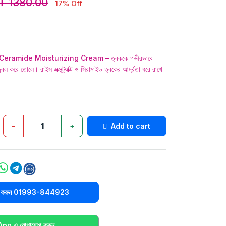
T 1380.00
17% Off
eramide Moisturizing Cream – ত্বককে গভীরভাবে
্বল করে তোলে। রাইস এক্সট্র্যাক্ট ও সিরামাইড ত্বকের আর্দ্রতা ধরে রাখে
-
+
Add to cart
িক করুন 01993-844923
p এ যোগাযোগ করুন