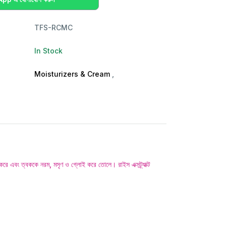
TFS-RCMC
In Stock
Moisturizers & Cream
,
ং ত্বককে নরম, মসৃণ ও গ্লোই করে তোলে। রাইস এক্সট্র্যাক্ট