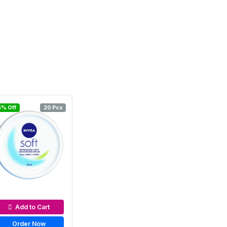
4% Off
20 Pcs
oisturizers & Cream
Add to Cart
Order Now