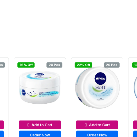
cs
16% Off
20 Pcs
22% Off
20 Pcs
1
am
Moisturizers & Cream
Moisturizers & Cream
M
Add to Cart
Add to Cart
Order Now
Order Now