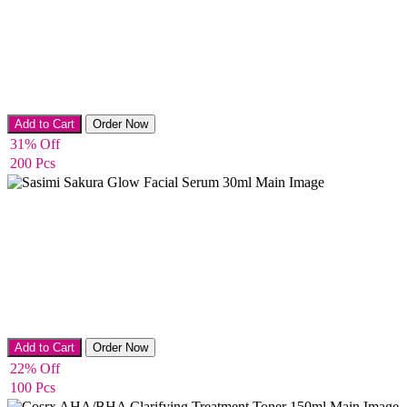
Serums & Essences
Add to Cart
Order Now
31% Off
200 Pcs
Serums & Essences
Add to Cart
Order Now
22% Off
100 Pcs