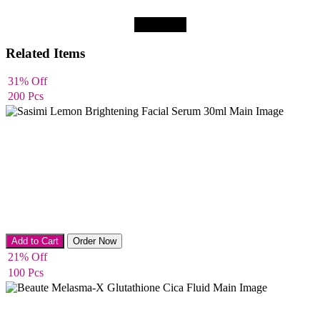
Submit
Related Items
31% Off
200 Pcs
Serums & Essences
Add to Cart
Order Now
21% Off
100 Pcs