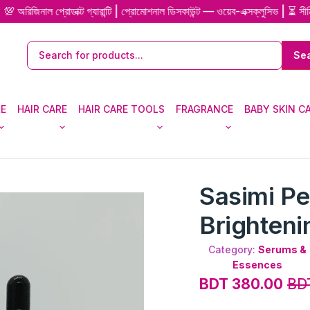
ল প্রোডাক্ট গ্যারান্টি | প্রোমোশনাল ডিসকাউন্ট — ওয়েব-এক্সক্লুসিভ | ⏳ সীমিত স
RE
HAIR CARE
HAIR CARE TOOLS
FRAGRANCE
BABY SKIN C
Sasimi Pe
Brighten
Category:
Serums &
Essences
BDT 380.00
BD