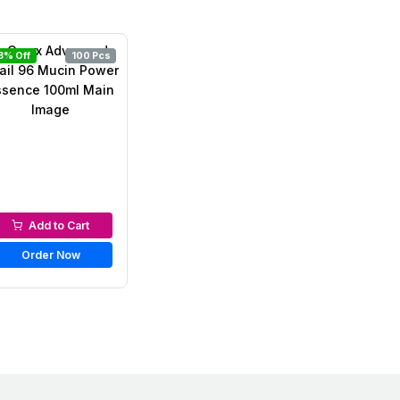
3% Off
100 Pcs
Serums & Essences
Add to Cart
Order Now