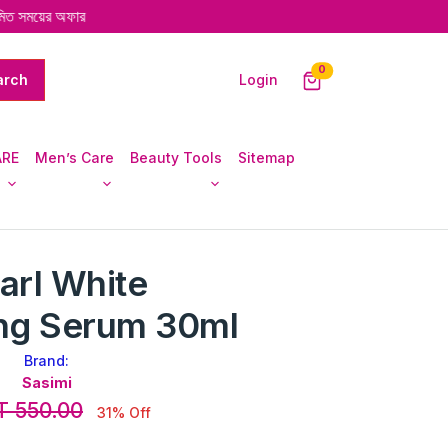
ময়ের অফার
unread messages
0
Login
ARE
Men’s Care
Beauty Tools
Sitemap
arl White
ing Serum 30ml
Brand:
Sasimi
T 550.00
31% Off