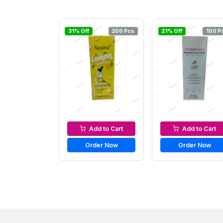
31% Off
200 Pcs
21% Off
100 P
Serums & Essences
Serums & Essence
Add to Cart
Add to Cart
Order Now
Order Now