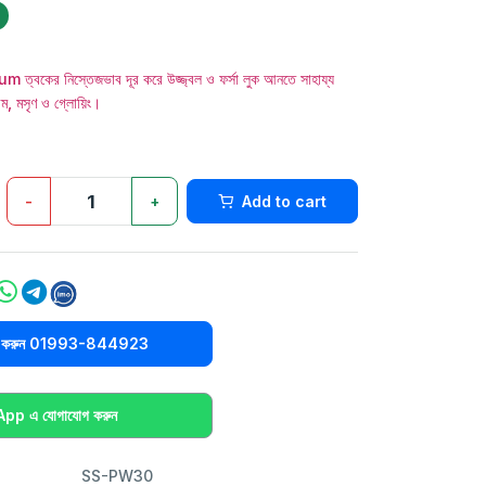
কের নিস্তেজভাব দূর করে উজ্জ্বল ও ফর্সা লুক আনতে সাহায্য
রম, মসৃণ ও গ্লোয়িং।
-
+
Add to cart
িক করুন 01993-844923
p এ যোগাযোগ করুন
SS-PW30