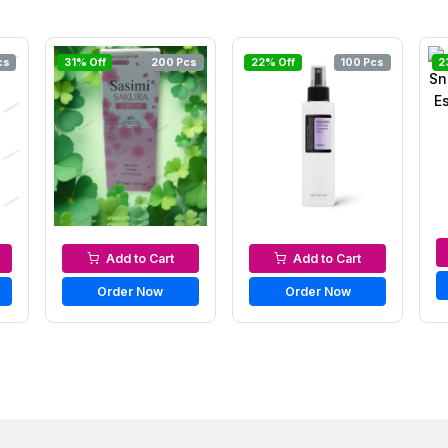
cs
31% Off
200 Pcs
22% Off
100 Pcs
2
s
Serums & Essences
Serums & Essences
Add to Cart
Add to Cart
Order Now
Order Now