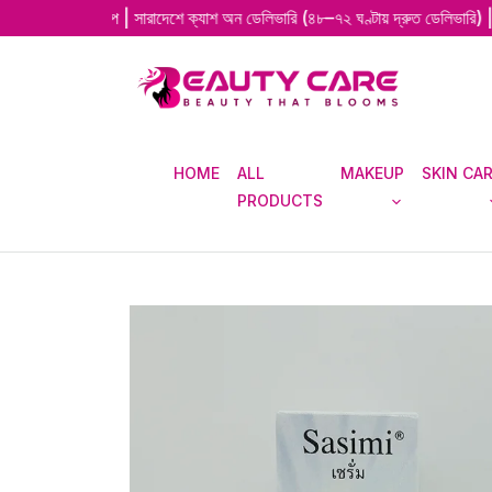
ইন শপ | সারাদেশে ক্যাশ অন ডেলিভারি (৪৮–৭২ ঘণ্টায় দ্রুত ডেলিভারি) | 💯 অরিজিনা
HOME
ALL
MAKEUP
SKIN CA
PRODUCTS