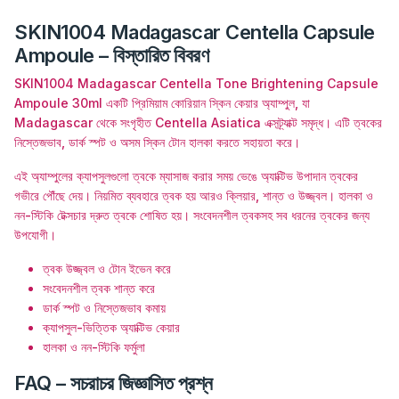
SKIN1004 Madagascar Centella Capsule
Ampoule – বিস্তারিত বিবরণ
SKIN1004 Madagascar Centella Tone Brightening Capsule
Ampoule 30ml একটি প্রিমিয়াম কোরিয়ান স্কিন কেয়ার অ্যাম্পুল, যা
Madagascar থেকে সংগৃহীত Centella Asiatica এক্সট্র্যাক্ট সমৃদ্ধ। এটি ত্বকের
নিস্তেজভাব, ডার্ক স্পট ও অসম স্কিন টোন হালকা করতে সহায়তা করে।
এই অ্যাম্পুলের ক্যাপসুলগুলো ত্বকে ম্যাসাজ করার সময় ভেঙে অ্যাক্টিভ উপাদান ত্বকের
গভীরে পৌঁছে দেয়। নিয়মিত ব্যবহারে ত্বক হয় আরও ক্লিয়ার, শান্ত ও উজ্জ্বল। হালকা ও
নন-স্টিকি টেক্সচার দ্রুত ত্বকে শোষিত হয়। সংবেদনশীল ত্বকসহ সব ধরনের ত্বকের জন্য
উপযোগী।
ত্বক উজ্জ্বল ও টোন ইভেন করে
সংবেদনশীল ত্বক শান্ত করে
ডার্ক স্পট ও নিস্তেজভাব কমায়
ক্যাপসুল-ভিত্তিক অ্যাক্টিভ কেয়ার
হালকা ও নন-স্টিকি ফর্মুলা
FAQ – সচরাচর জিজ্ঞাসিত প্রশ্ন